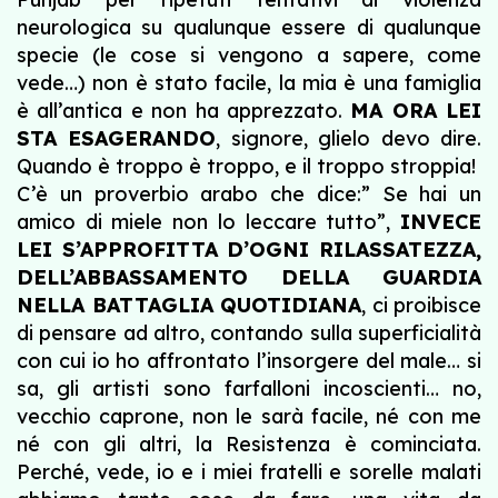
neurologica su qualunque essere di qualunque
specie (le cose si vengono a sapere, come
vede…) non è stato facile, la mia è una famiglia
è all’antica e non ha apprezzato.
MA ORA LEI
STA ESAGERANDO
, signore, glielo devo dire.
Quando è troppo è troppo, e il troppo stroppia!
C’è un proverbio arabo che dice:” Se hai un
amico di miele non lo leccare tutto”,
INVECE
LEI S’APPROFITTA D’OGNI RILASSATEZZA,
DELL’ABBASSAMENTO DELLA GUARDIA
NELLA BATTAGLIA QUOTIDIANA
, ci proibisce
di pensare ad altro, contando sulla superficialità
con cui io ho affrontato l’insorgere del male… si
sa, gli artisti sono farfalloni incoscienti… no,
vecchio caprone, non le sarà facile, né con me
né con gli altri, la Resistenza è cominciata.
Perché, vede, io e i miei fratelli e sorelle malati