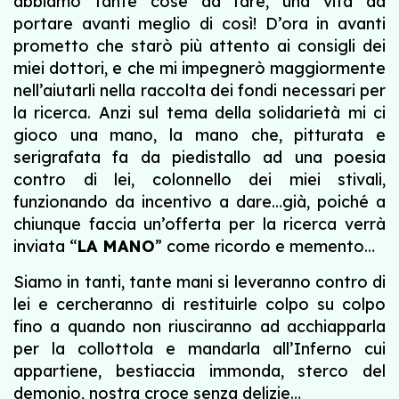
abbiamo tante cose da fare, una vita da
portare avanti meglio di così! D’ora in avanti
prometto che starò più attento ai consigli dei
miei dottori, e che mi impegnerò maggiormente
nell’aiutarli nella raccolta dei fondi necessari per
la ricerca. Anzi sul tema della solidarietà mi ci
gioco una mano, la mano che, pitturata e
serigrafata fa da piedistallo ad una poesia
contro di lei, colonnello dei miei stivali,
funzionando da incentivo a dare…già, poiché a
chiunque faccia un’offerta per la ricerca verrà
inviata “
LA MANO
” come ricordo e memento…
Siamo in tanti, tante mani si leveranno contro di
lei e cercheranno di restituirle colpo su colpo
fino a quando non riusciranno ad acchiapparla
per la collottola e mandarla all’Inferno cui
appartiene, bestiaccia immonda, sterco del
demonio, nostra croce senza delizie…