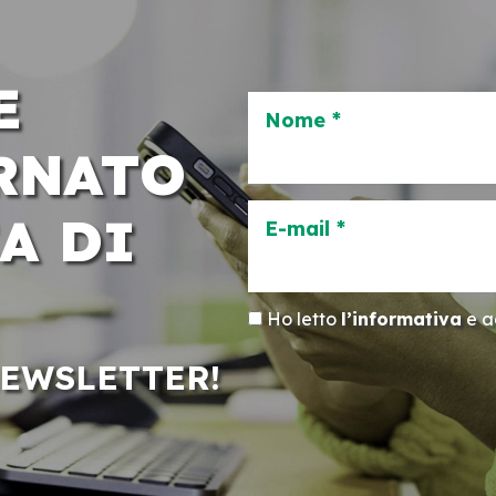
E
Nome *
RNATO
A DI
E-mail *
Ho letto
l’informativa
e ac
NEWSLETTER!