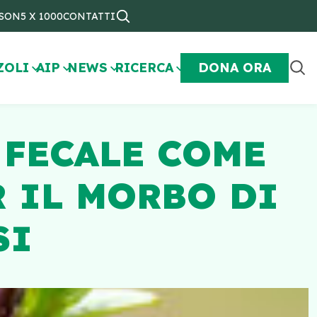
NSON
5 X 1000
CONTATTI
ZOLI
AIP
NEWS
RICERCA
DONA ORA
 FECALE COME
 IL MORBO DI
SI