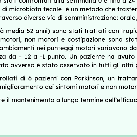
ono stati confrontati alla settimana 0 e fino a
o di microbiota fecale è un metodo che trasferisc
averso diverse vie di somministrazione: orale,
età media 52 anni) sono stati trattati con tra
 motori, non motori e costipazione sono stati
 cambiamenti nei punteggi motori variavano da 
ezza da – 12 a -1 punto. Un paziente ha avuto
o avverso è stato osservato in tutti gli altri p
trollati di 6 pazienti con Parkinson, un tra
iglioramento dei sintomi motori e non motori d
e il mantenimento a lungo termine dell’efficaci