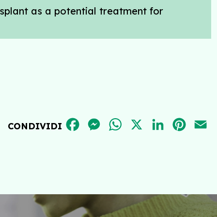
splant as a potential treatment for
FACEBOOK
MESSENGER
WHATSAPP
X
LINKEDIN
PINT
E
CONDIVIDI