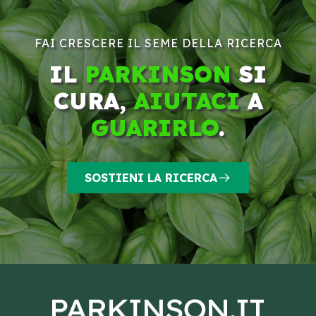
FAI CRESCERE IL SEME DELLA RICERCA
IL
PARKINSON
SI
CURA,
AIUTACI
A
GUARIRLO
.
SOSTIENI LA RICERCA