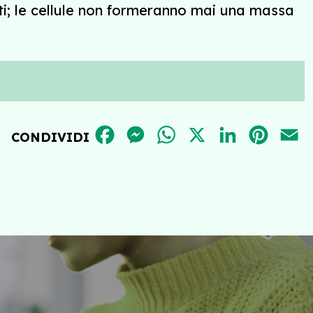
utti; le cellule non formeranno mai una massa
FACEBOOK
MESSENGER
WHATSAPP
X
LINKEDIN
PINT
E
CONDIVIDI