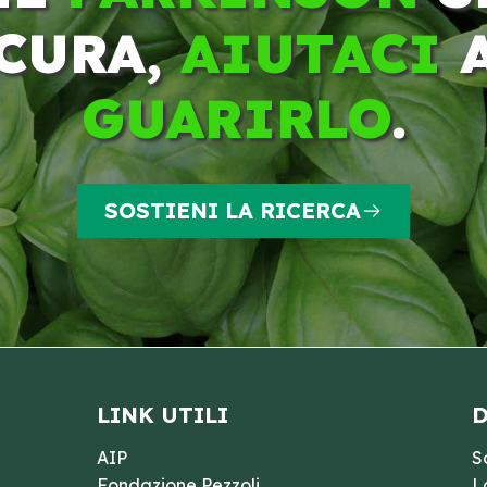
CURA,
AIUTACI
GUARIRLO
.
SOSTIENI LA RICERCA
LINK UTILI
D
AIP
S
Fondazione Pezzoli
L