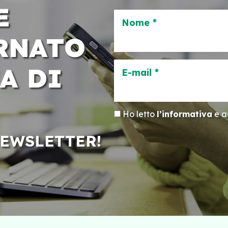
E
Nome *
RNATO
A DI
E-mail *
Ho letto
l’informativa
e ac
NEWSLETTER!