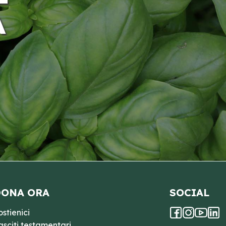
A
ONA ORA
SOCIAL
ostienici
asciti testamentari