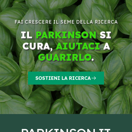
FAI CRESCERE IL SEME DELLA RICERCA
IL
PARKINSON
SI
CURA,
AIUTACI
A
GUARIRLO
.
SOSTIENI LA RICERCA