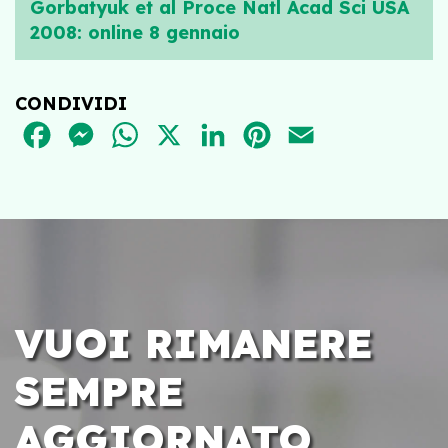
Gorbatyuk et al Proce Natl Acad Sci USA
2008: online 8 gennaio
CONDIVIDI
FACEBOOK
MESSENGER
WHATSAPP
X
LINKEDIN
PINTEREST
EMAIL
VUOI RIMANERE
SEMPRE
AGGIORNATO