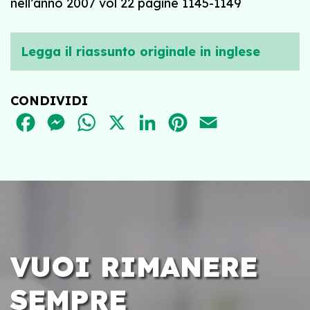
nell’anno 2007 vol 22 pagine 1145-1149
Legga il riassunto originale in inglese
CONDIVIDI
FACEBOOK
MESSENGER
WHATSAPP
X
LINKEDIN
PINTEREST
EMAIL
VUOI RIMANERE
SEMPRE