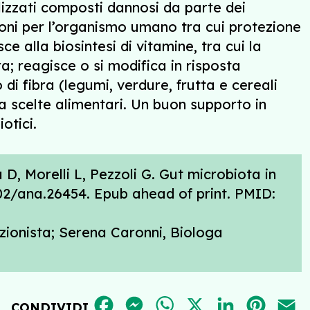
lizzati composti dannosi da parte dei
zioni per l’organismo umano tra cui protezione
ce alla biosintesi di vitamine, tra cui la
ra; reagisce o si modifica in risposta
di fibra (legumi, verdure, frutta e cereali
la scelte alimentari. Un buon supporto in
otici.
 D, Morelli L, Pezzoli G. Gut microbiota in
002/ana.26454. Epub ahead of print. PMID:
izionista; Serena Caronni, Biologa
FACEBOOK
MESSENGER
WHATSAPP
X
LINKEDIN
PINT
E
CONDIVIDI