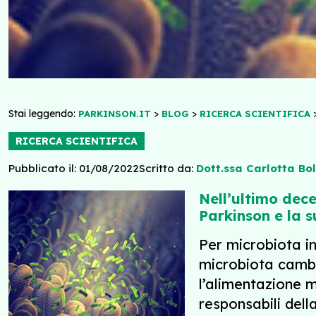
Stai leggendo:
>
>
PARKINSON.IT
BLOG
RICERCA SCIENTIFICA
RICERCA SCIENTIFICA
Pubblicato il: 01/08/2022
Scritto da:
Dott.ssa Carlotta Boll
Nell’ultimo dece
Parkinson e la s
Per microbiota in
microbiota cambia
l’alimentazione m
responsabili del