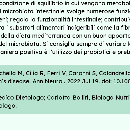
condizione di squilibrio in cui vengono metabo
 Il microbiota intestinale svolge numerose fun
i; regola la funzionalità intestinale; contribuis
 i substrati alimentari indigeribili come la fib
o della dieta mediterranea con un buon apporto 
el microbiota. Si consiglia sempre di variare 
niera positiva è l’utilizzo dei probiotici e prebi
ella M, Cilia R, Ferri V, Caronni S, Calandrella
’s disease. Ann Neurol. 2022 Jul 19. doi: 10.1
edico Dietologo; Carlotta Bolliri, Biologa Nutr
tologo.