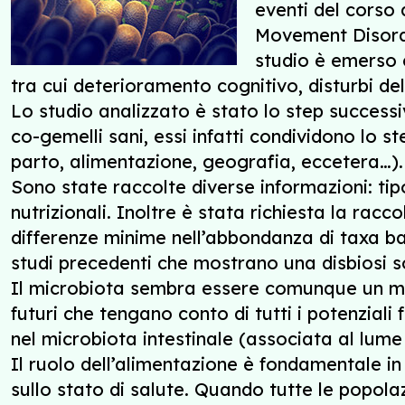
eventi del corso 
Movement Disorde
studio è emerso c
tra cui deterioramento cognitivo, disturbi del
Lo studio analizzato è stato lo step success
co-gemelli sani, essi infatti condividono lo s
parto, alimentazione, geografia, eccetera…). L
Sono state raccolte diverse informazioni: tip
nutrizionali. Inoltre è stata richiesta la rac
differenze minime nell’abbondanza di taxa ba
studi precedenti che mostrano una disbiosi s
Il microbiota sembra essere comunque un mo
futuri che tengano conto di tutti i potenziali
nel microbiota intestinale (associata al lume
Il ruolo dell’alimentazione è fondamentale i
sullo stato di salute. Quando tutte le popolazi