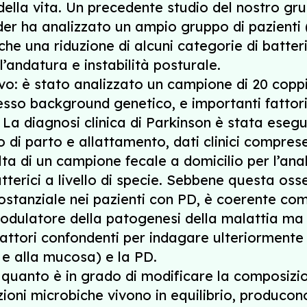
della vita. Un precedente studio del nostro gru
r ha analizzato un ampio gruppo di pazienti (3
he una riduzione di alcuni categorie di batter
l’andatura e instabilità posturale.
ivo: è stato analizzato un campione di 20 copp
tesso background genetico, e importanti fattori
a diagnosi clinica di Parkinson è stata eseguita
o di parto e allattamento, dati clinici compres
colta di un campione fecale a domicilio per l’ana
tterici a livello di specie. Sebbene questa os
ostanziale nei pazienti con PD, è coerente com
dulatore della patogenesi della malattia ma 
 fattori confondenti per indagare ulteriormente
 e alla mucosa) e la PD.
n quanto è in grado di modificare la composiz
oni microbiche vivono in equilibrio, producono i