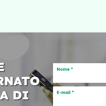
E
Nome *
RNATO
A DI
E-mail *