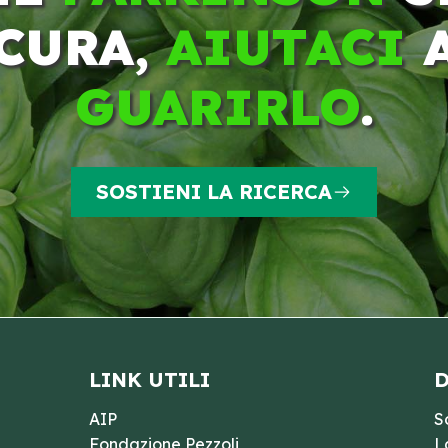
CURA,
AIUTACI
GUARIRLO
.
SOSTIENI LA RICERCA
LINK UTILI
D
AIP
S
Fondazione Pezzoli
L