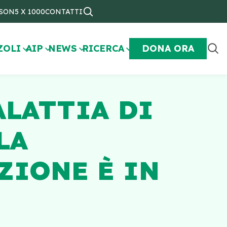
NSON
5 X 1000
CONTATTI
ZOLI
AIP
NEWS
RICERCA
DONA ORA
ALATTIA DI
LA
ZIONE È IN