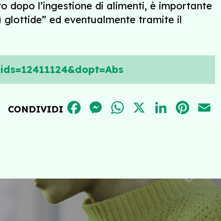
o dopo l’ingestione di alimenti, è importante
 glottide” ed eventualmente tramite il
_uids=12411124&dopt=Abs
FACEBOOK
MESSENGER
WHATSAPP
X
LINKEDIN
PINT
E
CONDIVIDI