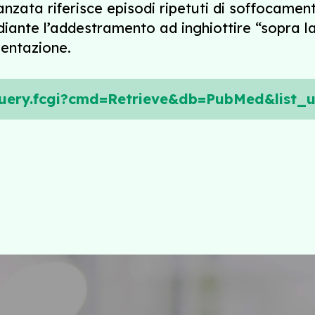
nzata riferisce episodi ripetuti di soffocament
iante l’addestramento ad inghiottire “sopra la
mentazione.
/query.fcgi?cmd=Retrieve&db=PubMed&list