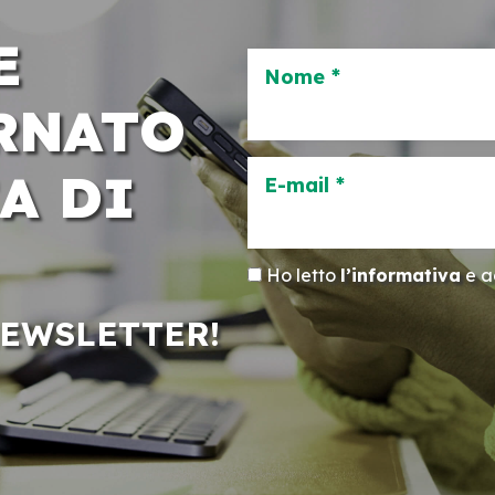
E
Nome *
RNATO
A DI
E-mail *
Ho letto
l’informativa
e ac
NEWSLETTER!