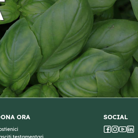
A
ONA ORA
SOCIAL
ostienici
asciti testamentari