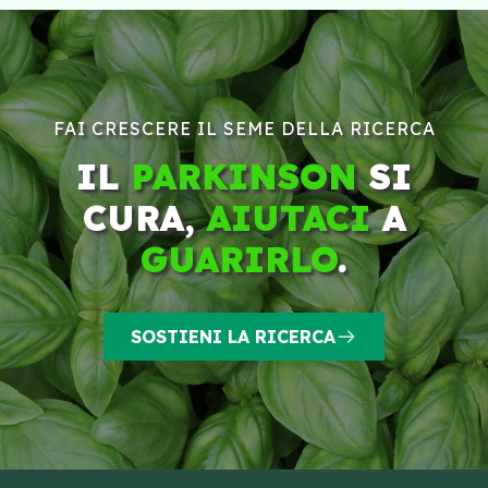
FAI CRESCERE IL SEME DELLA RICERCA
IL
PARKINSON
SI
CURA,
AIUTACI
A
GUARIRLO
.
SOSTIENI LA RICERCA