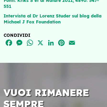
Fonti: Kriks S et al Nature 2011; 4890: 547-
551
Intervista al Dr Lorenz Studer sul blog della
Michael J Fox Foundation
CONDIVIDI
FACEBOOK
MESSENGER
WHATSAPP
X
LINKEDIN
PINTEREST
EMAIL
VUOI RIMANERE
SEMPRE