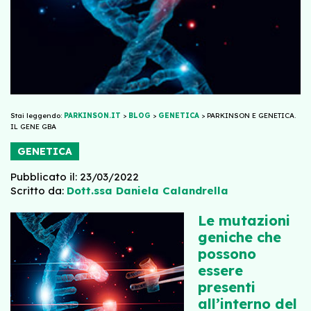
Stai leggendo:
PARKINSON.IT
>
BLOG
>
GENETICA
>
PARKINSON E GENETICA.
IL GENE GBA
GENETICA
Pubblicato il: 23/03/2022
Scritto da:
Dott.ssa Daniela Calandrella
Le mutazioni
geniche che
possono
essere
presenti
all’interno del