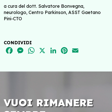
a cura del dott. Salvatore Bonvegna,
neurologo, Centro Parkinson, ASST Gaetano
Pini-CTO
CONDIVIDI
FACEBOOK
MESSENGER
WHATSAPP
X
LINKEDIN
PINTEREST
EMAIL
VUOI RIMANERE