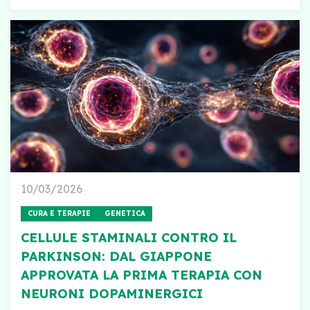
10/03/2026
CURA E TERAPIE
GENETICA
CELLULE STAMINALI CONTRO IL
PARKINSON: DAL GIAPPONE
APPROVATA LA PRIMA TERAPIA CON
NEURONI DOPAMINERGICI