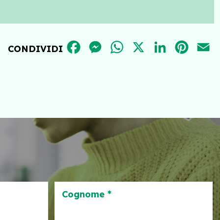
FACEBOOK
MESSENGER
WHATSAPP
X
LINKEDIN
PINT
E
CONDIVIDI
Cognome *