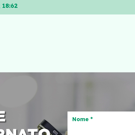
 18:62
E
Nome *
RNATO