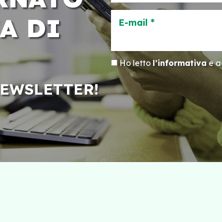
A DI
E-mail *
Ho letto
l’informativa
e ac
NEWSLETTER!