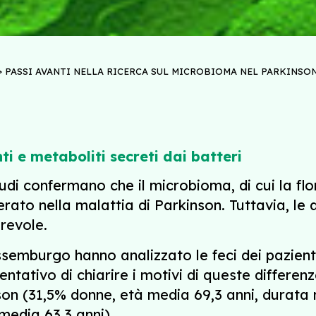
>
PASSI AVANTI NELLA RICERCA SUL MICROBIOMA NEL PARKINSO
ti e metaboliti secreti dai batteri
di confermano che il microbioma, di cui la flora
ato nella malattia di Parkinson. Tuttavia, le al
revole.
semburgo hanno analizzato le feci dei pazienti 
tativo di chiarire i motivi di queste differenz
son (31,5% donne, età media 69,3 anni, durata m
media 63,3 anni).