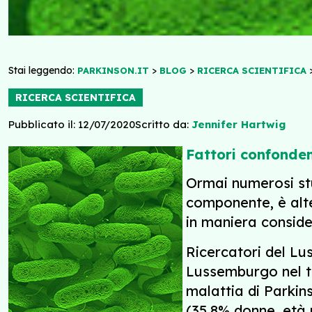
Stai leggendo:
>
>
PARKINSON.IT
BLOG
RICERCA SCIENTIFICA
RICERCA SCIENTIFICA
Pubblicato il: 12/07/2020
Scritto da:
Jennifer Hartwig
Fattori confonden
Ormai numerosi stu
componente, è alter
in maniera conside
Ricercatori del Lus
Lussemburgo nel ten
malattia di Parkin
(35,8% donne, età 