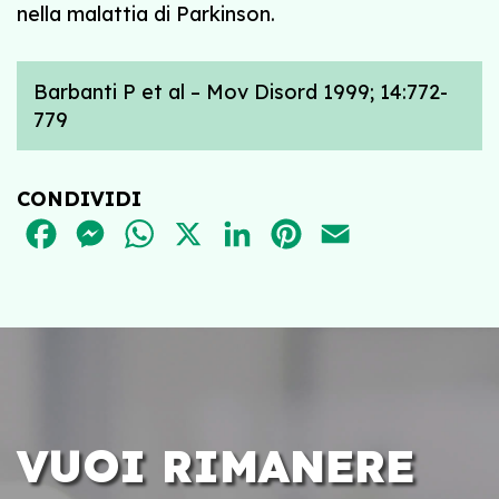
nella malattia di Parkinson.
Barbanti P et al – Mov Disord 1999; 14:772-
779
CONDIVIDI
FACEBOOK
MESSENGER
WHATSAPP
X
LINKEDIN
PINTEREST
EMAIL
VUOI RIMANERE