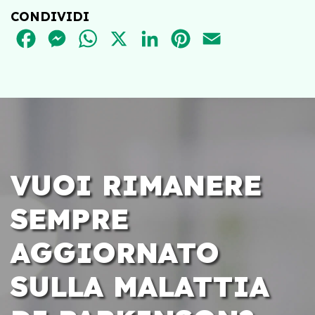
CONDIVIDI
FACEBOOK
MESSENGER
WHATSAPP
X
LINKEDIN
PINTEREST
EMAIL
VUOI RIMANERE
SEMPRE
AGGIORNATO
SULLA MALATTIA