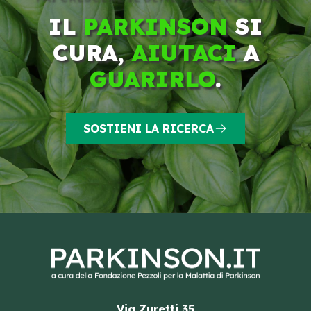
IL
PARKINSON
SI
CURA,
AIUTACI
A
GUARIRLO
.
SOSTIENI LA RICERCA
Via Zuretti 35