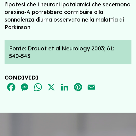
l’ipotesi che i neuroni ipotalamici che secernono
orexina-A potrebbero contribuire alla
sonnolenza diurna osservata nella malattia di
Parkinson.
Fonte: Drouot et al Neurology 2003; 61:
540-543
CONDIVIDI
FACEBOOK
MESSENGER
WHATSAPP
X
LINKEDIN
PINTEREST
EMAIL