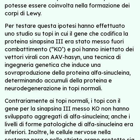
potesse essere coinvolta nella formazione dei
corpi di Lewy.
Per testare questa ipotesi hanno effettuato
uno studio su topi in cui il gene che codifica la
proteina sinapsina III era stato messo fuori
combattimento (“KO’) e poi hanno iniettato dei
vettori virali con AAV-hasyn, una tecnica di
ingegneria genetica che induce una
sovraproduzione della proteina alfa-sinucleina,
determinando accumuli della proteina e
neurodegenerazione in topi normali.
Contrariamente ai topi normali, i topi con il
gene per la sinapsina III messo KO non hanno
sviluppato aggregati di alfa-sinucleina; anche i
livelli di forme patologiche di alfa-sinucleina era
inferiori. Inoltre, le cellule nervose nella
sostanza nera e nello striato erano protette sia