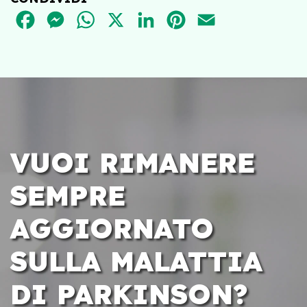
FACEBOOK
MESSENGER
WHATSAPP
X
LINKEDIN
PINTEREST
EMAIL
VUOI RIMANERE
SEMPRE
AGGIORNATO
SULLA MALATTIA
DI PARKINSON?