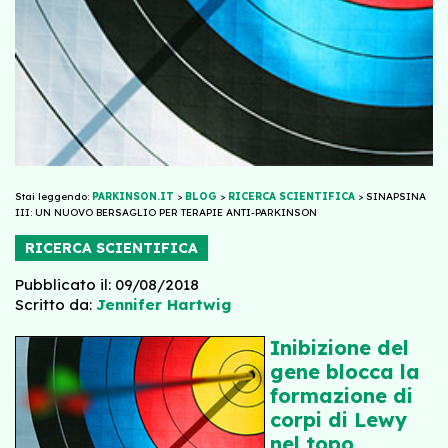
Stai leggendo:
PARKINSON.IT
>
BLOG
>
RICERCA SCIENTIFICA
>
SINAPSINA
III: UN NUOVO BERSAGLIO PER TERAPIE ANTI-PARKINSON
RICERCA SCIENTIFICA
Pubblicato il: 09/08/2018
Scritto da:
Jennifer Hartwig
Inibizione del
gene blocca la
formazione di
corpi di Lewy
nel topo