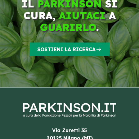
IL
PARKINSON
SI
CURA,
AIUTACI
A
GUARIRLO
.
SOSTIENI LA RICERCA
Via Zuretti 35
20125 Milano (MI)