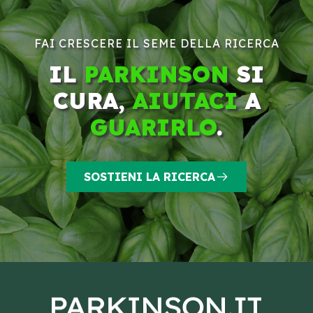
FAI CRESCERE IL SEME DELLA RICERCA
IL
PARKINSON
SI
CURA,
AIUTACI
A
GUARIRLO
.
SOSTIENI LA RICERCA