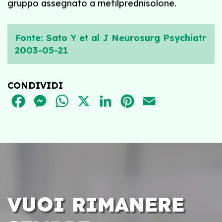
gruppo assegnato a metilprednisolone.
Fonte: Sato Y et al J Neurosurg Psychiatr
2003-05-21
CONDIVIDI
FACEBOOK
MESSENGER
WHATSAPP
X
LINKEDIN
PINTEREST
EMAIL
VUOI RIMANERE