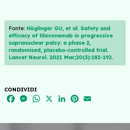
Fonte:
Höglinger GU, et al. Safety and
efficacy of tilavonemab in progressive
supranuclear palsy: a phase 2,
randomised, placebo-controlled trial.
Lancet Neurol. 2021 Mar;20(3):182-192.
CONDIVIDI
FACEBOOK
MESSENGER
WHATSAPP
X
LINKEDIN
PINTEREST
EMAIL