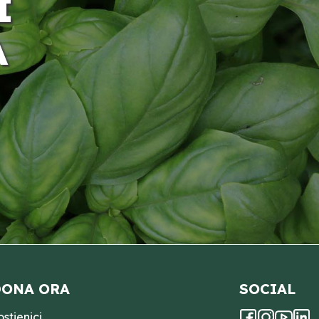
I
A
ONA ORA
SOCIAL
ostienici