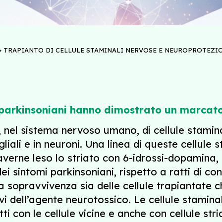
>
TRAPIANTO DI CELLULE STAMINALI NERVOSE E NEUROPROTEZIO
ti parkinsoniani hanno dimostrato un marcat
a, nel sistema nervoso umano, di cellule stami
e gliali e in neuroni. Una linea di queste cellu
 averne leso lo striato con 6-idrossi-dopamina,
 sintomi parkinsoniani, rispetto a ratti di cont
a sopravvivenza sia delle cellule trapiantate 
ivi dell’agente neurotossico. Le cellule staminali
 con le cellule vicine e anche con cellule stria