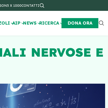
NSON
5 X 1000
CONTATTI
ZOLI
AIP
NEWS
RICERCA
DONA ORA
NALI NERVOSE E