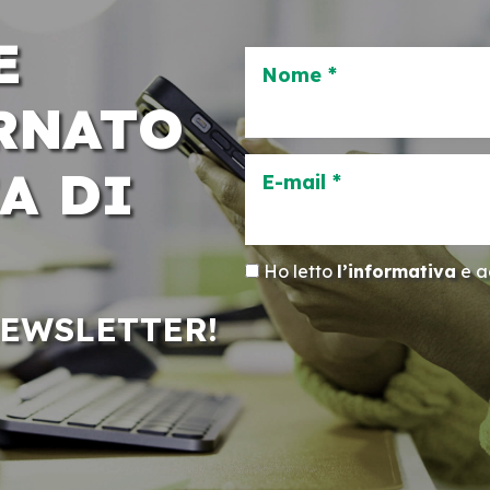
E
Nome *
RNATO
A DI
E-mail *
Ho letto
l’informativa
e ac
NEWSLETTER!