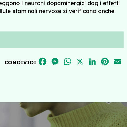
teggono i neuroni dopaminergici dagli effetti
llule staminali nervose si verificano anche
FACEBOOK
MESSENGER
WHATSAPP
X
LINKEDIN
PINT
E
CONDIVIDI