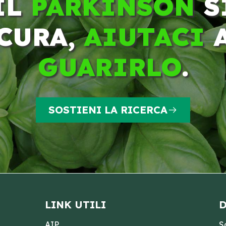
IL
PARKINSON
S
CURA,
AIUTACI
GUARIRLO
.
SOSTIENI LA RICERCA
LINK UTILI
D
AIP
S