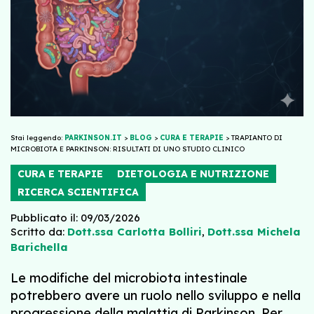
Stai leggendo:
PARKINSON.IT
>
BLOG
>
CURA E TERAPIE
>
TRAPIANTO DI
MICROBIOTA E PARKINSON: RISULTATI DI UNO STUDIO CLINICO
CURA E TERAPIE
DIETOLOGIA E NUTRIZIONE
RICERCA SCIENTIFICA
Pubblicato il: 09/03/2026
Scritto da:
Dott.ssa Carlotta Bolliri
,
Dott.ssa Michela
Barichella
Le modifiche del microbiota intestinale
potrebbero avere un ruolo nello sviluppo e nella
progressione della malattia di Parkinson. Per