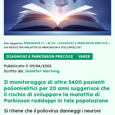
Stai leggendo:
PARKINSON.IT
>
BLOG
>
DIAGNOSI E PARKINSON PRECOCE
>
UN NESSO TRA MALATTIA DI PARKINSON E POLIOMIELITE?
DIAGNOSI E PARKINSON PRECOCE
VARIE
Pubblicato il: 09/04/2002
Scritto da:
Jennifer Hartwig
Il monitoraggio di oltre 5400 pazienti
poliomielitici per 20 anni suggerisce che
il rischio di sviluppare la malattia di
Parkinson raddoppi in tale popolazione
Si ritiene che il poliovirus danneggi i neuroni