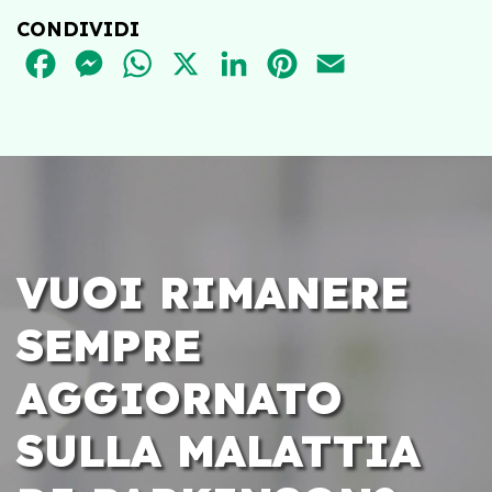
CONDIVIDI
FACEBOOK
MESSENGER
WHATSAPP
X
LINKEDIN
PINTEREST
EMAIL
VUOI RIMANERE
SEMPRE
AGGIORNATO
SULLA MALATTIA