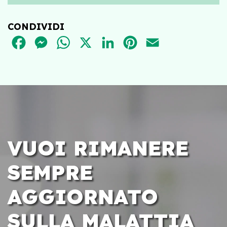
CONDIVIDI
FACEBOOK
MESSENGER
WHATSAPP
X
LINKEDIN
PINTEREST
EMAIL
VUOI RIMANERE
SEMPRE
AGGIORNATO
SULLA MALATTIA