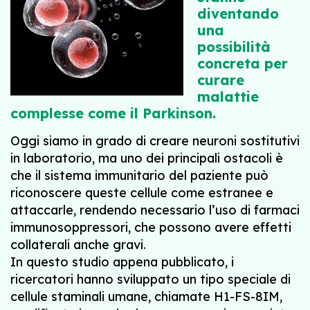
diventando
una
possibilità
concreta per
curare
malattie
complesse come il Parkinson.
Oggi siamo in grado di creare neuroni sostitutivi
in laboratorio, ma uno dei principali ostacoli è
che il sistema immunitario del paziente può
riconoscere queste cellule come estranee e
attaccarle, rendendo necessario l’uso di farmaci
immunosoppressori, che possono avere effetti
collaterali anche gravi.
In questo studio appena pubblicato, i
ricercatori hanno sviluppato un tipo speciale di
cellule staminali umane, chiamate H1-FS-8IM,