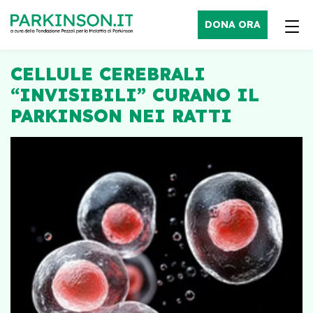
DONA ORA
CELLULE CEREBRALI
“INVISIBILI” CURANO IL
PARKINSON NEI RATTI