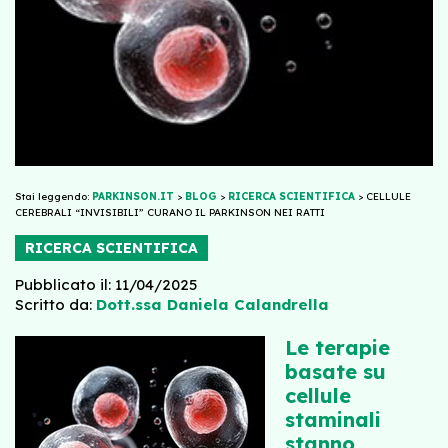
Stai leggendo:
PARKINSON.IT
>
BLOG
>
RICERCA SCIENTIFICA
>
CELLULE
CEREBRALI “INVISIBILI” CURANO IL PARKINSON NEI RATTI
RICERCA SCIENTIFICA
Pubblicato il: 11/04/2025
Scritto da:
Dott.ssa Daniela Calandrella
Le terapie
basate su
cellule
staminali
stanno