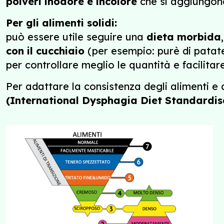
polveri inodore e incolore
che si aggiungono a
Per gli alimenti solidi:
può essere utile seguire una
dieta morbida
con il cucchiaio
(per esempio: purè di patate
per controllare meglio le quantità e facilitare
Per adattare la consistenza degli alimenti e d
(International Dysphagia Diet Standardisa