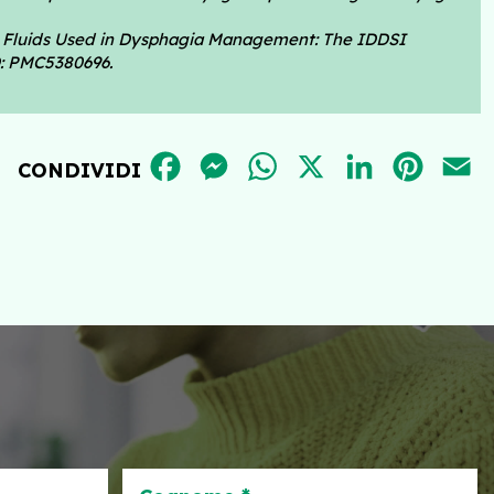
ed Fluids Used in Dysphagia Management: The IDDSI
D: PMC5380696.
FACEBOOK
MESSENGER
WHATSAPP
X
LINKEDIN
PINT
E
CONDIVIDI