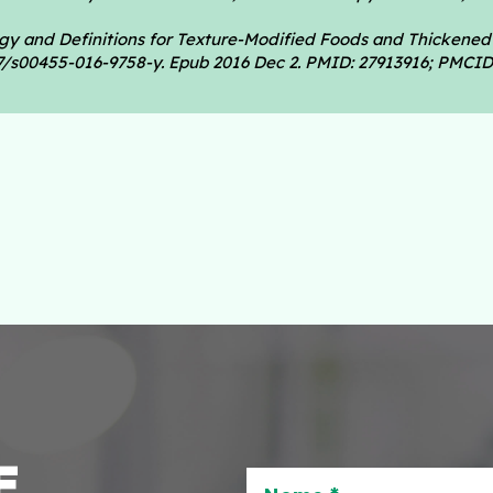
logy and Definitions for Texture-Modified Foods and Thicken
007/s00455-016-9758-y. Epub 2016 Dec 2. PMID: 27913916; PMCI
E