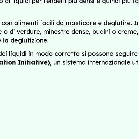
i liquidi per renderli più densi e quindi più fac
, con alimenti facili da masticare e deglutire. 
 o di verdure, minestre dense, budini o creme, 
 la deglutizione.
ei liquidi in modo corretto si possono seguire 
tion Initiative)
, un sistema internazionale uti