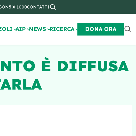
NSON
5 X 1000
CONTATTI
ZOLI
AIP
NEWS
RICERCA
DONA ORA
NTO È DIFFUSA
TARLA