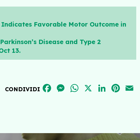
a Indicates Favorable Motor Outcome in
 Parkinson’s Disease and Type 2
Oct 13.
FACEBOOK
MESSENGER
WHATSAPP
X
LINKEDIN
PINT
E
CONDIVIDI