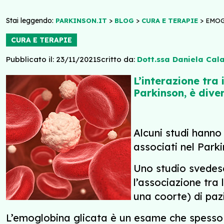
Stai leggendo:
>
>
>
PARKINSON.IT
BLOG
CURA E TERAPIE
EMOG
CURA E TERAPIE
Pubblicato il: 23/11/2021
Scritto da:
Dott.ssa Daniela Cal
L’interazione tra 
Parkinson, è dive
Alcuni studi hanno
associati nel Park
Uno studio svedese
l’associazione tra 
una coorte) di paz
L’emoglobina glicata è un esame che spesso c