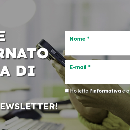
E
Nome *
RNATO
A DI
E-mail *
Ho letto
l’informativa
e ac
NEWSLETTER!