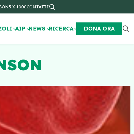
NSON
5 X 1000
CONTATTI
ZOLI
AIP
NEWS
RICERCA
DONA ORA
INSON