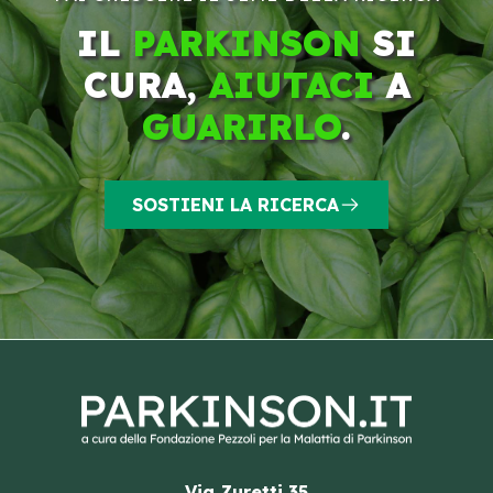
IL
PARKINSON
SI
CURA,
AIUTACI
A
GUARIRLO
.
SOSTIENI LA RICERCA
Via Zuretti 35