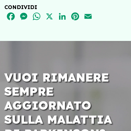
CONDIVIDI
FACEBOOK
MESSENGER
WHATSAPP
X
LINKEDIN
PINTEREST
EMAIL
VUOI RIMANERE
SEMPRE
AGGIORNATO
SULLA MALATTIA