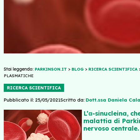
Stai leggendo:
>
>
PARKINSON.IT
BLOG
RICERCA SCIENTIFICA
PLASMATICHE
RICERCA SCIENTIFICA
Pubblicato il: 25/05/2021
Scritto da:
Dott.ssa Daniela Cal
L’α-sinucleina, c
malattia di Parki
nervoso centrale.