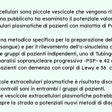
ellulari sono piccole vescicole che vengono ril
a pubblicato ha esaminato il potenziale valore
ulari plasmatiche di pazienti con malattia di P
na metodica specifica per la preparazione dell
sangue) e per il rilevamento dell’α-sinucleina d
 gruppi di pazienti indipendenti, uno di Tubing
ralisi sopranucleare progressiva -PSP- e 42 co
pazienti con demenza con corpi di Lewy e 36 c
ole extracellulari plasmatiche è risultata disc
trolli sani in entrambi i gruppi di pazienti.
lle vescicole extracellulari plasmatiche potre
 apre la strada a potenziali nuovi metodi di dia