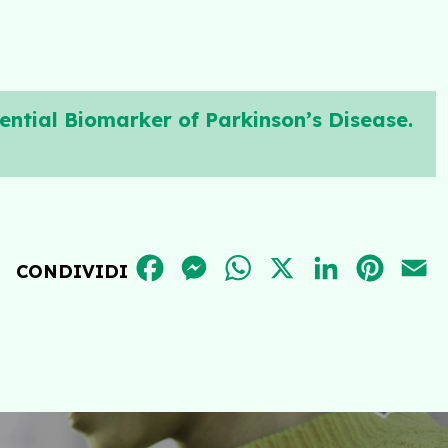
tential Biomarker of Parkinson’s Disease.
FACEBOOK
MESSENGER
WHATSAPP
X
LINKEDIN
PINT
E
CONDIVIDI