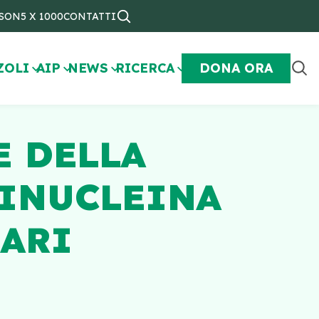
NSON
5 X 1000
CONTATTI
ZOLI
AIP
NEWS
RICERCA
DONA ORA
E DELLA
SINUCLEINA
LARI