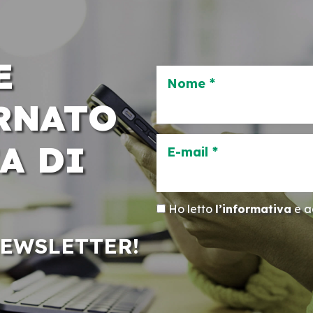
E
Nome *
RNATO
A DI
E-mail *
Ho letto
l’informativa
e ac
NEWSLETTER!