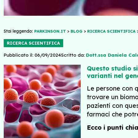
Stai leggendo:
>
>
PARKINSON.IT
BLOG
RICERCA SCIENTIFICA
RICERCA SCIENTIFICA
Pubblicato il: 06/09/2024
Scritto da:
Dott.ssa Daniela Cal
Questo studio si 
varianti nel ge
Le persone con q
trovare un bioma
pazienti con ques
farmaci che potr
Ecco i punti chi