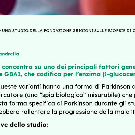
>
UNO STUDIO DELLA FONDAZIONE GRIGIONI SULLE BIOPSIE DI 
andrella
concentra su uno dei principali fattori geneti
ne
GBA1
, che codifica per l’enzima β-glucoce
ueste varianti hanno una forma di Parkinson as
rcatore (una “spia biologica” misurabile) che 
ta forma specifica di Parkinson durante gli stud
ebbero rallentare la progressione della malatt
ave dello studio: