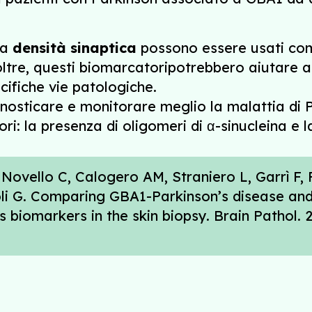
la
densità sinaptica
possono essere usati come
ltre, questi biomarcatoripotrebbero aiutare a 
cifiche vie patologiche.
gnosticare e monitorare meglio la malattia di
i: la presenza di oligomeri di α-sinucleina e l
 Novello C, Calogero AM, Straniero L, Garrì F, 
oli G. Comparing GBA1-Parkinson’s disease and 
 biomarkers in the skin biopsy. Brain Pathol. 