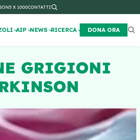
NSON
5 X 1000
CONTATTI
ZOLI
AIP
NEWS
RICERCA
DONA ORA
NE GRIGIONI
ARKINSON