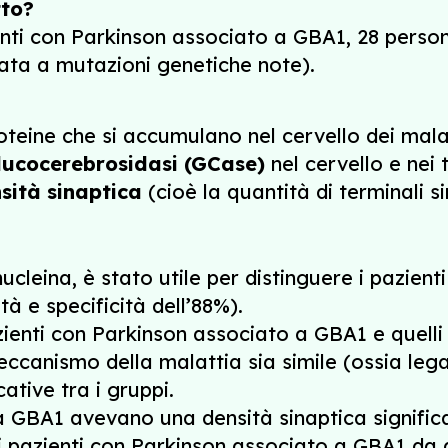
tto?
enti con Parkinson associato a GBA1, 28 person
ata a mutazioni genetiche note).
teine che si accumulano nel cervello dei mala
lucocerebrosidasi (GCase)
nel cervello e nei 
sità sinaptica
(cioè la quantità di terminali si
inucleina, è stato utile per distinguere i pazie
tà e specificità dell’88%).
zienti con Parkinson associato a GBA1 e quelli
eccanismo della malattia sia simile (ossia legat
ative tra i gruppi.
a GBA1 avevano una densità sinaptica significa
i pazienti con Parkinson associato a GBA1 da q