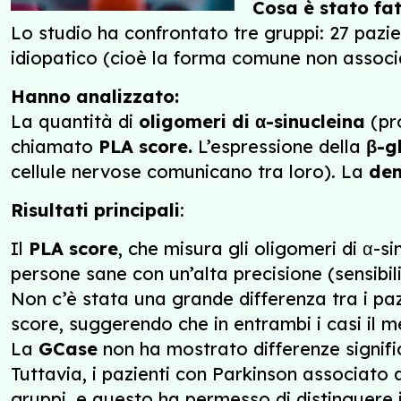
Cosa è stato fa
Lo studio ha confrontato tre gruppi: 27 pazi
idiopatico (cioè la forma comune non associ
Hanno analizzato:
La quantità di
oligomeri di α-sinucleina
(pro
chiamato
PLA score.
L’espressione della
β-g
cellule nervose comunicano tra loro). La
den
Risultati principali
:
Il
PLA score
, che misura gli oligomeri di α-s
persone sane con un’alta precisione (sensibili
Non c’è stata una grande differenza tra i pa
score, suggerendo che in entrambi i casi il m
La
GCase
non ha mostrato differenze signific
Tuttavia, i pazienti con Parkinson associato 
gruppi, e questo ha permesso di distinguere 