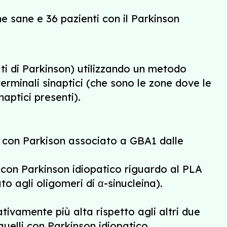
e sane e 36 pazienti con il Parkinson
ti di Parkinson) utilizzando un metodo
terminali sinaptici (che sono le zone dove le
naptici presenti).
nti con Parkison associato a GBA1 dalle
 con Parkinson idiopatico riguardo al PLA
o agli oligomeri di α-sinucleina).
tivamente più alta rispetto agli altri due
uelli con Parkinson idiopatico.