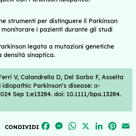
 strumenti per distinguere il Parkinson
monitorare i pazienti durante gli studi
 Parkinson legata a mutazioni genetiche
a densità sinaptica.
Ferri V, Calandrella D, Del Sorbo F, Asselta
idiopathic Parkinson’s disease: α-
2024 Sep 1:e13284. doi: 10.1111/bpa.13284.
FACEBOOK
MESSENGER
WHATSAPP
X
LINKEDIN
PINT
E
CONDIVIDI