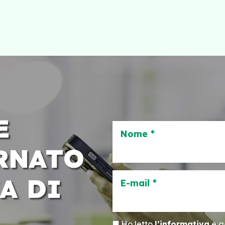
E
Nome *
RNATO
A DI
E-mail *
Ho letto
l’informativa
e ac